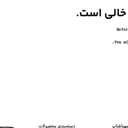
خالی است.
Befor
You wi
آرایش صورت
ابزارهای آرایشی
ک
رژ گونه
براش آرایش
پرایمر
پد آرایشی
تثبیت کننده آرایش
کیف آرایشی
هنا‌شاپ
دسته‌بندی محصولات