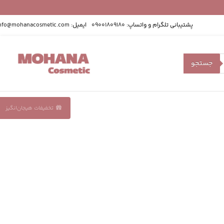
پشتیبانی تلگرام و واتساپ:
09001809180
ایمیل:
nfo@mohanacosmetic.com
جستجو
تخفیفات هیجان‌انگیز