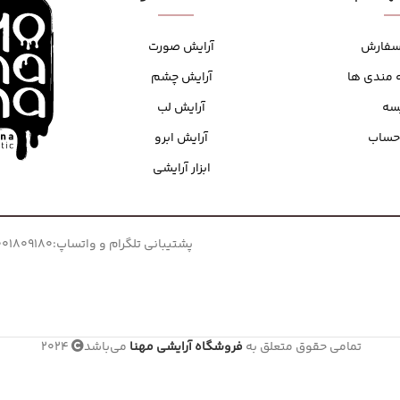
کانتور و برنزر
کرم پودر
سفارش
آرایش صورت
کانسیلر
 مندی ها
آرایش چشم
BB وCC کرم
سه
آرایش لب
حساب
آرایش ابرو
ابزار آرایشی
پشتیبانی تلگرام و واتساپ:09001809180
تمامی حقوق متعلق به
فروشگاه آرایشی مهنا
می‌باشد
2024