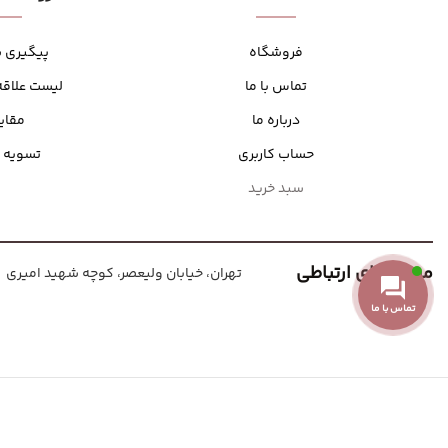
سایه چشم
اسکراب لب
مداد چشم
بالم لب
فروشگاه
پیگیری 
مداد و سایه ابرو
خط لب
تماس با ما
لیست علاقه
درباره ما
مقای
حساب کاربری
تسویه 
سبد خرید
مسیر های ارتباطی
تهران، خیابان ولیعصر، کوچه شهید امیری
تماس با ما