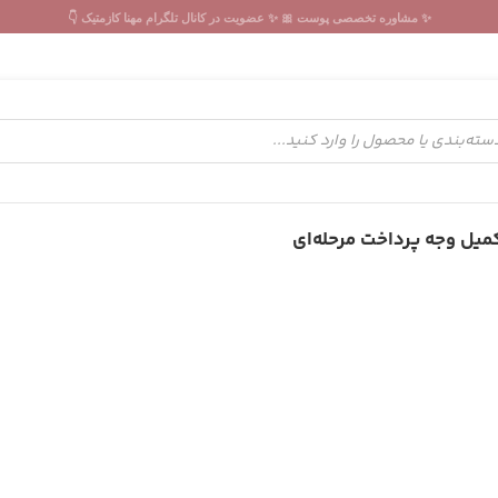
✨ مشاوره تخصصی پوست 🎀 ✨ عضویت در کانال تلگرام مهنا کازمتیک 👇
میل وجه پرداخت مرحله‌ای