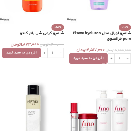
-15%
-10%
شامپو لورال مدل Elseve hyaluron
شامپو کرمی شی باتر کنتو
pure فرانسوی
1,873,000
تومان
2,200,000
تومان
4,517,000
تومان
5,000,000
تومان
افزودن به سبد خرید
افزودن به سبد خرید