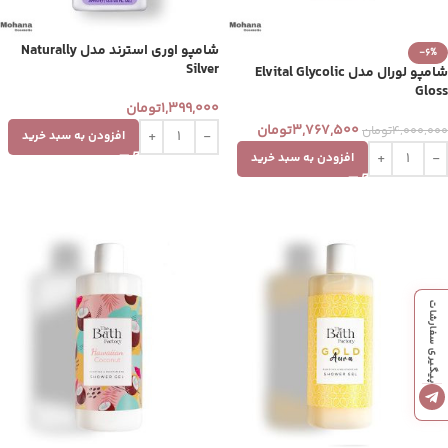
شامپو اوری استرند مدل Naturally
-6%
Silver
شامپو لورال مدل Elvital Glycolic
Gloss
1,399,000
تومان
3,767,500
تومان
4,000,000
تومان
افزودن به سبد خرید
افزودن به سبد خرید
پیگیری سفارشات