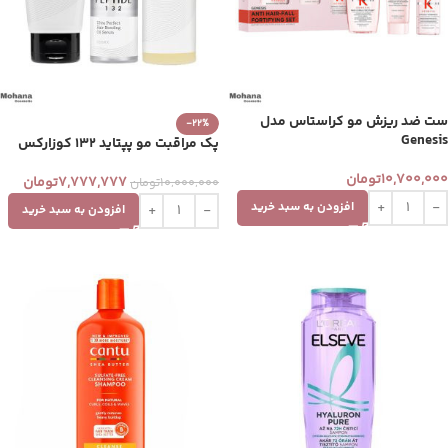
ست ضد ریزش مو کراستاس مدل
-22%
Genesis
پک مراقبت مو پپتاید 132 کوزارکس
10,700,000
تومان
7,777,777
تومان
10,000,000
تومان
افزودن به سبد خرید
افزودن به سبد خرید