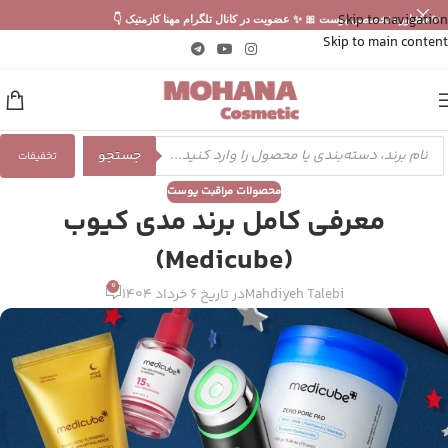
Skip to navigation
✨ مشاوره تخصصی پوست 🎀 ✨ عضویت در کانال تلگرام مهنا کازمتیک 👇
Skip to main content
جستجو
تخفیفات
محصولات مراقبت پوست
معرفی کامل برند مدی کیوب
(Medicube)
0
Mahdiyeh Talebi
در تاریخ 6 خرداد 1404