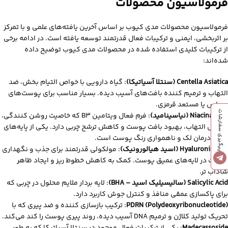
فرمولاسیون محصولات
فرمولاسیون محصولات مدی‌ کیوب بر اساس آخرین یافته‌های علمی و با تمرکز
بر اثربخشی، ایمنی و ترکیبات فعال قدرتمند توسعه یافته است. در ادامه برخی
از ترکیبات کلیدی استفاده‌ شده در محصولات مدی‌ کیوب توضیح داده
شده‌اند:
Centella Asiatica (سنتلا آسیاتیکا)
: گیاه دارویی با خواص التیام‌ بخش، ضد
التهاب و ترمیم‌ کننده بافت‌های آسیب‌ دیده. بسیار مناسب برای پوست‌های
حساس یا مستعد قرمزی.
پیگیری سفارشات
Niacinamide (نیا‌سینامید)
: فرم فعال ویتامین B3 که خاصیت روشن‌ کنندگی،
کاهش التهاب، بهبود بافت پوست و کاهش ترشح چربی دارد. یکی از پایه‌های
اصلی درمان لک و ناهمواری رنگ پوست است.
Hyaluronic Acid (اسید هیالورونیک)
: مولکولی قدرتمند برای جذب و نگهداری
رطوبت در لایه‌های عمیق پوست. کمک به کاهش خطوط ریز و ایجاد ظاهر
شاداب‌ تر.
Salicylic Acid (سالیسیلیک اسید – BHA)
: لایه‌ بردار ملایم محلول در چربی که
برای پاکسازی عمقی منافذ و کنترل جوش کاربرد دارد.
PDRN (Polydeoxyribonucleotide)
: ترکیب بازسازی‌ کننده و ضد پیری که با
تحریک تولید کلاژن و ترمیم DNA آسیب‌ دیده، روند پیری پوست را کند می‌کند.