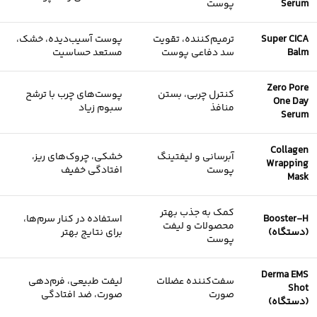
Serum
پوست
Super CICA
ترمیم‌کننده، تقویت
پوست آسیب‌دیده، خشک،
Balm
سد دفاعی پوست
مستعد حساسیت
Zero Pore
کنترل چربی، بستن
پوست‌های چرب با ترشح
One Day
منافذ
سبوم زیاد
Serum
Collagen
آبرسانی و لیفتینگ
خشکی، چروک‌های ریز،
Wrapping
پوست
افتادگی خفیف
Mask
کمک به جذب بهتر
Booster-H
استفاده در کنار سرم‌ها،
محصولات و لیفت
(دستگاه)
برای نتایج بهتر
پوست
Derma EMS
سفت‌کننده عضلات
لیفت طبیعی، فرم‌دهی
Shot
صورت
صورت، ضد افتادگی
(دستگاه)