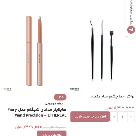
پیگیری سفارشات
براش خط چشم سه عددی
-19%
اتمام موجودی
1,315,555
تومان
هایلایتر مدادی شیگلم مدل Fairy
Wand Precision – ETHEREAL
افزودن به سبد خرید
347,000
تومان
430,000
تومان
اطلاعات بیشتر