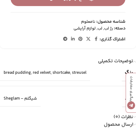
شناسه محصول:
نامعلوم
دسته:
رژ لب
,
لب
,
لوازم آرایشی
اشتراک گذاری:
توضیحات تکمیلی
رنگ
bread pudding
,
red velvet
,
shortcake
,
streusel
پیگیری سفارشات
برند
شیگلم – Sheglam
نظرات (0)
ارسال محصول