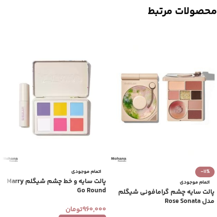
محصولات مرتبط
-11%
اتمام موجودی
پالت سایه و خط چشم شیگلم Marry
اتمام موجودی
Go Round
پالت سایه چشم گرامافونی شیگلم
مدل Rose Sonata
960,000
تومان