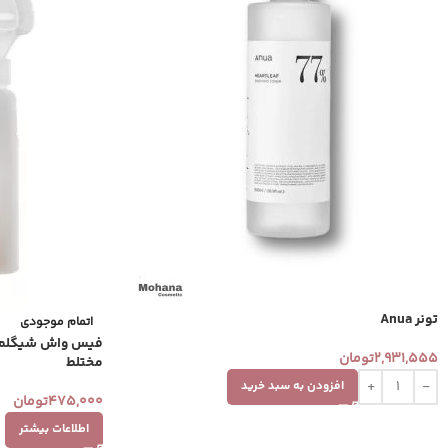
تونر Anua
اتمام موجودی
2,931,555
تومان
مختلط
افزودن به سبد خرید
475,000
تومان
اطلاعات بیشتر