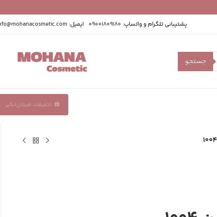
پشتیبانی تلگرام و واتساپ:
09001809180
ایمیل:
nfo@mohanacosmetic.com
جستجو
تخفیفات هیجان‌انگیز