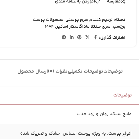
کانتور و برنزر
مقایسه
افزودن به علاقه مندی
کرم پودر
دسته:
ترمیم کننده
,
سرم پوستی
,
محصولات پوست
کانسیلر
برچسب:
سری سنتلا ماداگاسکار اسکین 1004
BB وCC کرم
اشتراک گذاری:
توضیحات
توضیحات تکمیلی
نظرات (0)
ارسال محصول
توضیحات
مایع سبک، روان و زود جذب
انواع پوست، به‌ ویژه پوست حساس، خشک و تحریک‌ شده