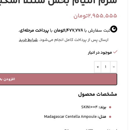
سرم التیام بخش سنتلا اسکین 04
2,955,555
تومان
ثبت سفارش با
1,477,778
تومان
با
پرداخت مرحله‌ای
.
ارسال پس از پرداخت کامل انجام می‌شود.
شرایط خرید
موجود در انبار
افزودن به
آرایش صورت
ابزارهای آرایشی
ک
مشخصات محصول
رژ گونه
براش آرایش
برند:
SKIN1004
پرایمر
پد آرایشی
مدل:
Madagascar Centella Ampoule
تثبیت کننده آرایش
کیف آرایشی