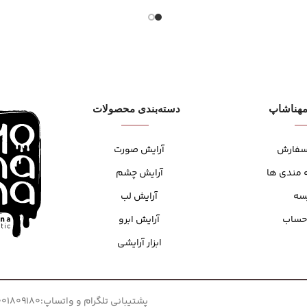
هنا‌شاپ
دسته‌بندی محصولات
سفارش
آرایش صورت
 مندی ها
آرایش چشم
سه
آرایش لب
حساب
آرایش ابرو
ابزار آرایشی
پشتیبانی تلگرام و واتساپ:09001809180