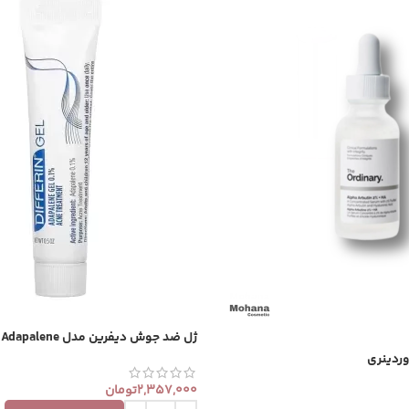
ژل ضد جوش دیفرین مدل Adapalene
وردینری
2,357,000
تومان