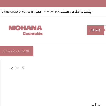
پشتیبانی تلگرام و واتساپ:
09001809180
ایمیل:
nfo@mohanacosmetic.com
جستجو
تخفیفات هیجان‌انگیز