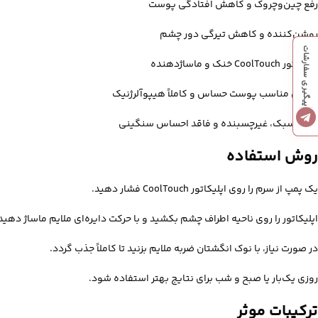
رفع چین‌وچروک و کاهش افتادگی پوست
روشن‌کننده و کاهش تیرگی دور چشم
پیگیری سفارشات
اپلیکاتور CoolTouch خنک و ماساژدهنده
فرمول مناسب پوست حساس و کاملاً هیپوآلرژنیک
بافت سبک، غیرچسبنده و فاقد احساس سنگینی
روش استفاده
یک پمپ از سرم را روی اپلیکاتور CoolTouch فشار دهید.
اپلیکاتور را روی ناحیه اطراف چشم بکشید و با حرکت دایره‌ای ملایم ماساژ دهی
در صورت نیاز، با نوک انگشتان ضربه ملایم بزنید تا کاملاً جذب گردد.
روزی یک‌بار یا صبح و شب برای نتایج بهتر استفاده شود.
ترکیبات موثر