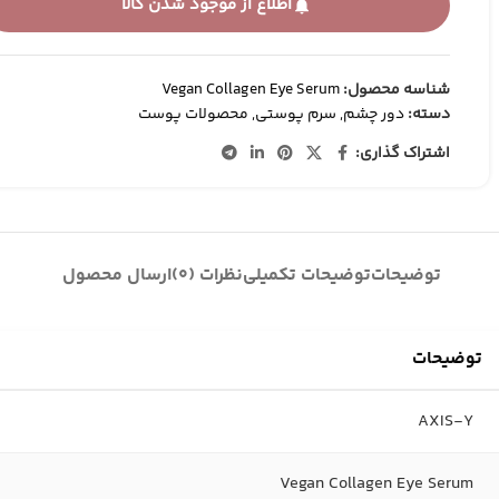
کانتور و برنزر
اطلاع از موجود شدن کالا
کرم پودر
کانسیلر
شناسه محصول:
Vegan Collagen Eye Serum
BB وCC کرم
دسته:
دور چشم
,
سرم پوستی
,
محصولات پوست
اشتراک گذاری:
توضیحات
توضیحات تکمیلی
نظرات (0)
ارسال محصول
توضیحات
AXIS-Y
Vegan Collagen Eye Serum