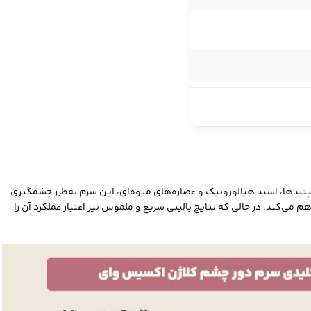
پپتیدها، اسید هیالورونیک و عصاره‌های میوه‌ای، این سرم به‌طرز چشمگیری
انی، تقویت و روشن کند. اپلیکاتور CoolTouch تجربه کاربری راحت و مطبوعی را فراهم می‌کند، در حالی که نتایج بالینی سریع و ملموس نیز اعتبار عملکرد آن را