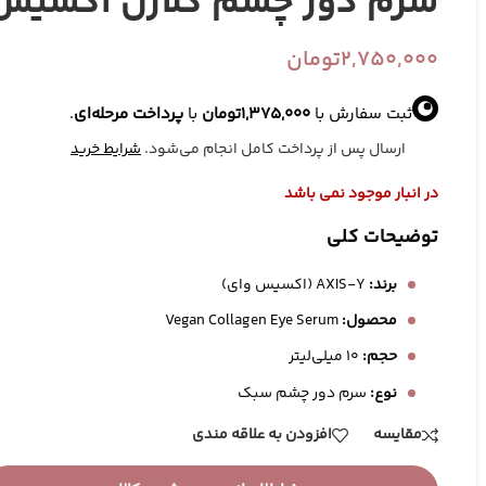
سرم دور چشم کلاژن اکسیس
2,750,000
تومان
ثبت سفارش با
1,375,000
تومان
با
پرداخت مرحله‌ای
.
ارسال پس از پرداخت کامل انجام می‌شود.
شرایط خرید
در انبار موجود نمی باشد
توضیحات کلی
برند:
AXIS-Y (اکسیس وای)
محصول:
Vegan Collagen Eye Serum
آرایش صورت
ابزارهای آرایشی
ک
حجم:
10 میلی‌لیتر
رژ گونه
براش آرایش
نوع:
سرم دور چشم سبک
پرایمر
پد آرایشی
مقایسه
افزودن به علاقه مندی
تثبیت کننده آرایش
کیف آرایشی