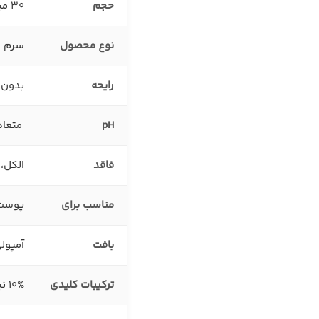
حجم
۳۰ میلی‌لیتر
نوع محصول
سرم ر
رایحه
بدون 
pH
متعا
فاقد
الکل،
مناسب برای
پوست‌
بافت
آمپول
ترکیبات کلیدی
10% نیاسینامید، عصاره سنتلا آسیاتیکا ماداگاسکار، ترانکسامیک اسید، میکرو اسپیکول‌ها