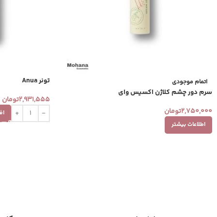
تونر Anua
اتمام موجودی
سرم دور چشم کلاژن اکسیس وای
2,931,555
تومان
2,750,000
تومان
اف
اطلاعات بیشتر