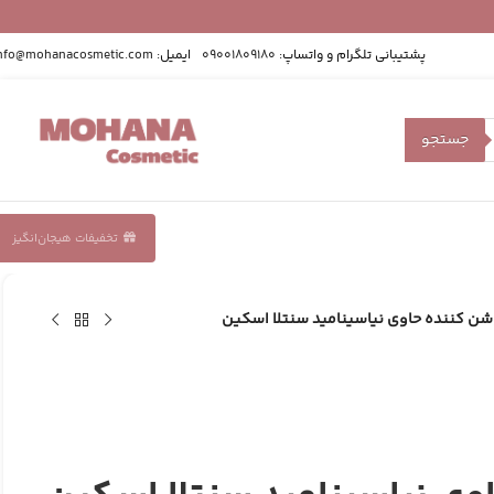
پشتیبانی تلگرام و واتساپ:
09001809180
ایمیل:
nfo@mohanacosmetic.com
جستجو
تخفیفات هیجان‌انگیز
ن کننده حاوی نیاسینامید سنتلا اسکین