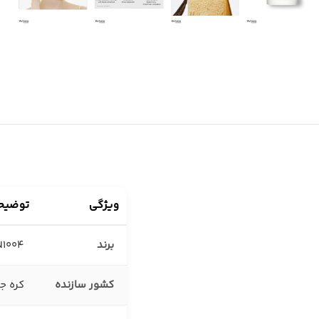
سایه چشم
اسکراب لب
مداد چشم
بالم لب
مداد و سایه ابرو
خط لب
ویژگی
توضیح
برند
N1004
کشور سازنده
کره ج