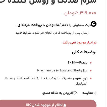
سرم ضدلک و روشن کننده حاو
2,319,000
تومان
ثبت سفارش با
1,159,500
تومان
با
پرداخت مرحله‌ای
.
ارسال پس از پرداخت کامل انجام می‌شود.
شرایط خرید
در انبار موجود نمی باشد
توضیحات کلی
برند:
SKIN1004
مدل:
Niacinamide 10 Boosting Shot
آرایش صورت
ابزارهای آرایشی
ک
نوع: سرم
روشن‌کننده و ضدلک با ترکیب نیاسینامید و سنتلا
رژ گونه
براش آرایش
آسیاتیکا
پرایمر
پد آرایشی
مقایسه
افزودن به علاقه مندی
تثبیت کننده آرایش
کیف آرایشی
اطلاع از موجود شدن کالا