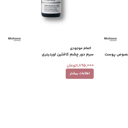
اتمام موجودی
لم مدل Radiant – مخصوص پوست
سرم دور چشم کافئین اوردینری
1,895,000
تومان
اطلاعات بیشتر