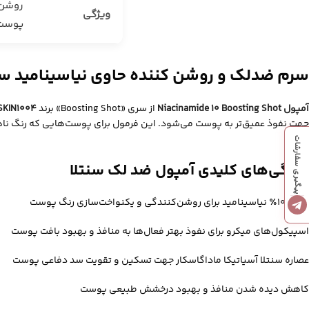
روشن‌
ویژگی
پوست
سرم ضدلک و روشن کننده حاوی نیاسینامید س
آمپول Niacinamide 10 Boosting Shot
از سری «Boosting Shot» برند
SKIN1004
جهت نفوذ عمیق‌تر به پوست می‌شود. این فرمول برای پوست‌هایی که رنگ ناهمگ
است.
پیگیری سفارشات
ویژگی‌های کلیدی آمپول ضد لک سنتلا
حاوی 10٪ نیاسینامید برای روشن‌کنندگی و یکنواخت‌سازی رنگ پوست
اسپیکول‌های میکرو برای نفوذ بهتر فعال‌ها به منافذ و بهبود بافت پوست
عصاره سنتلا آسیاتیکا ماداگاسکار جهت تسکین و تقویت سد دفاعی پوست
کاهش دیده شدن منافذ و بهبود درخشش طبیعی پوست