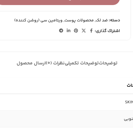
کانتور و برنزر
کرم پودر
کانسیلر
دسته:
ضد لک
,
محصولات پوست
,
ویتامین سی (روشن کننده)
BB وCC کرم
اشتراک گذاری:
توضیحات
توضیحات تکمیلی
نظرات (0)
ارسال محصول
ات
SKI
نوبی