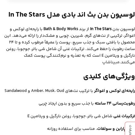
لوسیون بدن بث اند بادی مدل In The Stars
لوسیون بدن
In The Stars
از برند
Bath & Body Works
با رایحه‌ای لوکس و
اغواگر، ترکیبی از نت‌های گرم، شیرین، چوبی و مشک‌دار را ارائه می‌دهد. این
محصول با بافتی سبک و جذب سریع، پوست را عمیقاً مرطوب کرده و تا ۲۴
ساعت رطوبت را حفظ می‌کند. ترکیبات غنی آن شامل شی باتر، جوجوبا، روغن
نارگیل و ویتامین E است که به تغذیه و نرم‌کنندگی پوست کمک
می‌کنند.
مبیناشاپ
ویژگی‌های کلیدی
رایحه‌ای لوکس و اغواگر
با ترکیب نت‌های Amber، Musk، Oud و Sandalwood
رطوبت‌رسانی ۲۴ ساعته
با جذب سریع و بدون ایجاد چربی
ترکیبات غنی
شامل شی باتر، جوجوبا، روغن نارگیل و ویتامین E
فاقد پارابن و سولفات
، مناسب برای استفاده روزانه