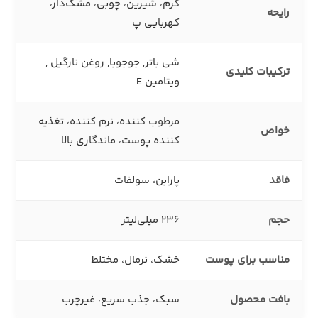
گرم، شیرین، چوبی، مشک‌دار،
رایحه
کهربایی پ
شی باتر, جوجوبا, روغن نارگیل ,
ترکیبات کلیدی
ویتامین E
مرطوب‌ کننده، نرم‌ کننده، تغذیه‌
خواص
کننده پوست، ماندگاری بالا
فاقد
پارابن، سولفات
حجم
236 میلی‌لیتر
مناسب برای پوست
خشک، نرمال، مختلط
بافت محصول
سبک، جذب سریع، غیرچرب