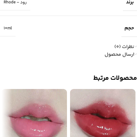
برند
رود – Rhode
حجم
10ml
نظرات (0)
ارسال محصول
محصولات مرتبط