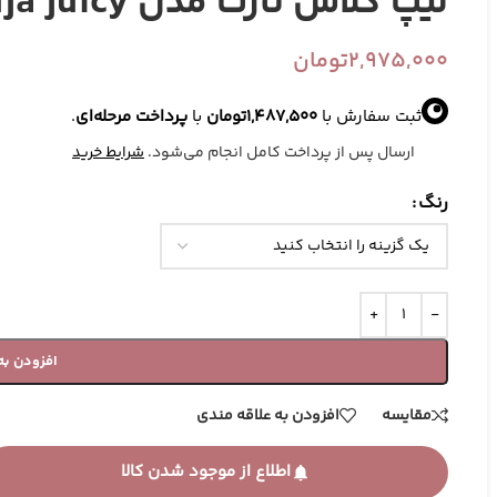
لیپ گلاس تارت مدل Maracuja juicy
2,975,000
تومان
ثبت سفارش با
1,487,500
تومان
با
پرداخت مرحله‌ای
.
ارسال پس از پرداخت کامل انجام می‌شود.
شرایط خرید
رنگ
آرایش صورت
ابزارهای آرایشی
ک
افزودن به
رژ گونه
براش آرایش
مقایسه
افزودن به علاقه مندی
پرایمر
پد آرایشی
تثبیت کننده آرایش
کیف آرایشی
اطلاع از موجود شدن کالا