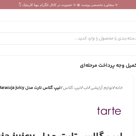
✨ مشاوره تخصصی پوست 🎀 ✨ عضویت در کانال تلگرام مهنا کازمتیک 👇
میل وجه پرداخت مرحله‌ای
خانه
/
لوازم آرایشی
/
لب
/
لیپ گلاس
/
لیپ گلاس تارت مدل Maracuja juicy