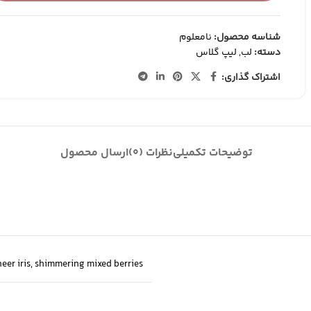
کانتور و برنزر
کرم پودر
شناسه محصول:
نامعلوم
کانسیلر
دسته:
لب
,
لیپ گلاس
BB وCC کرم
اشتراک گذاری:
توضیحات تکمیلی
نظرات (0)
ارسال محصول
eer iris
,
shimmering mixed berries