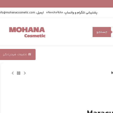
پشتیبانی تلگرام و واتساپ:
09001809180
ایمیل:
nfo@mohanacosmetic.com
جستجو
تخفیفات هیجان‌انگیز