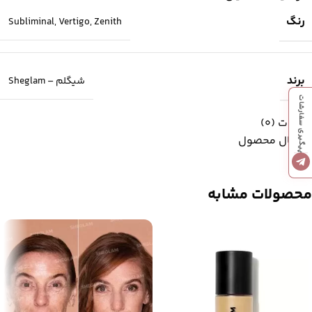
رنگ
Subliminal
,
Vertigo
,
Zenith
برند
شیگلم – Sheglam
پیگیری سفارشات
نظرات (0)
ارسال محصول
محصولات مشابه