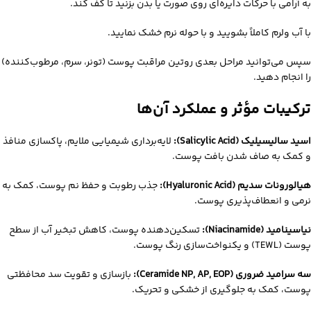
به آرامی با حرکات دایره‌ای روی صورت یا بدن بزنید تا کف کند.
با آب ولرم کاملاً بشویید و با حوله نرم خشک نمایید.
سپس می‌توانید مراحل بعدی روتین مراقبت پوست (تونر، سرم، مرطوب‌کننده)
را انجام دهید.
ترکیبات مؤثر و عملکرد آن‌ها
اسید سالیسیلیک (Salicylic Acid):
لایه‌برداری شیمیایی ملایم، پاکسازی منافذ
و کمک به صاف شدن بافت پوست.
هیالورونات سدیم (Hyaluronic Acid):
جذب رطوبت و حفظ نم پوست، کمک به
نرمی و انعطاف‌پذیری پوست.
نیاسینامید (Niacinamide):
تسکین‌دهنده پوست، کاهش تبخیر آب از سطح
پوست (TEWL) و یکنواخت‌سازی رنگ پوست.
سه سرامید ضروری (Ceramide NP, AP, EOP):
بازسازی و تقویت سد محافظتی
پوست، کمک به جلوگیری از خشکی و تحریک.