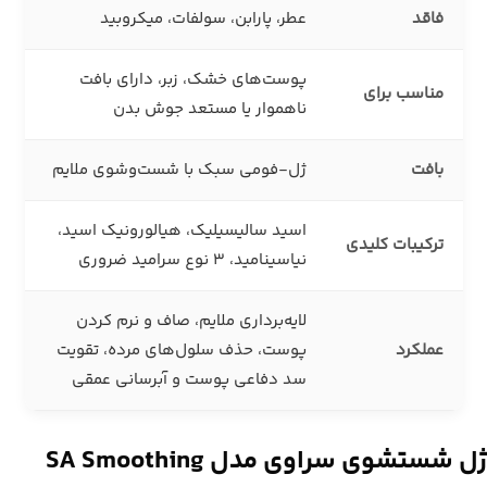
فاقد
عطر، پارابن، سولفات، میکروبید
پوست‌های خشک، زبر، دارای بافت
مناسب برای
ناهموار یا مستعد جوش بدن
بافت
ژل-فومی سبک با شست‌وشوی ملایم
اسید سالیسیلیک، هیالورونیک اسید،
ترکیبات کلیدی
نیاسینامید، ۳ نوع سرامید ضروری
لایه‌برداری ملایم، صاف و نرم کردن
عملکرد
پوست، حذف سلول‌های مرده، تقویت
سد دفاعی پوست و آبرسانی عمقی
ژل شستشوی سراوی مدل SA Smoothing