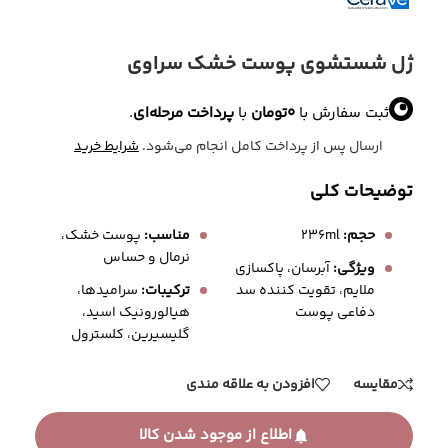
ژل شستشوی پوست خشک سراوی
ثبت سفارش با
0
تومان
با
پرداخت مرحله‌ای
.
ارسال پس از پرداخت کامل انجام می‌شود.
شرایط خرید
توضیحات کلی
حجم:
236ml
مناسب:
پوست خشک،
نرمال و حساس
ویژگی:
آبرسان، پاکسازی
ملایم، تقویت‌ کننده سد
ترکیبات:
سرامیدها،
دفاعی پوست
هیالورونیک اسید،
گلیسیرین، کلسترول
مقایسه
افزودن به علاقه مندی
اطلاع از موجود شدن کالا