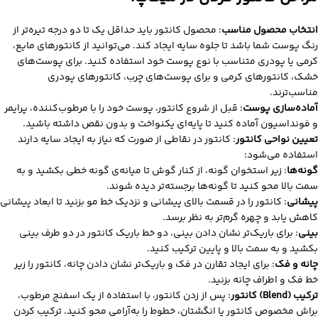
انتخاب محصول مناسب
: محصول کانتور باید حداقل یک تا دو درجه تیره‌تر از
رنگ پوست شما باشد تا جلوه سایه ایجاد کند. می‌توانید از کانتورهای مایع،
کرمی یا پودری متناسب با نوع پوست خود استفاده کنید. برای پوست‌های
خشک، کانتورهای کرمی و برای پوست‌های چرب، کانتورهای پودری
مناسب‌ترند.
آماده‌سازی پوست
: قبل از شروع کانتور، پوست خود را با مرطوب‌کننده، پرایمر
و فونداسیون آماده کنید تا پایه‌ای یکنواخت و بدون نقص داشته باشید.
تعیین نواحی کانتور
: کانتور در نقاطی از صورت که نیاز به ایجاد سایه دارند
استفاده می‌شود:
گونه‌ها
: زیر استخوان گونه، از کنار گوش تا میانه‌ی گونه خطی بکشید و به
سمت بالا محو کنید تا گونه‌ها برجسته‌تر دیده شوند.
پیشانی
: کانتور را در قسمت بالای پیشانی و نزدیک خط مو بزنید تا ابعاد پیشانی
کاهش یابد و چهره گرم‌تر به نظر برسد.
بینی
: برای باریک‌تر نشان دادن بینی، دو خط باریک کانتور در دو طرف بینی
بکشید و به سمت بالا و پایین ترکیب کنید.
چانه و فک
: برای ایجاد تقارن در فک و باریک‌تر نشان دادن چانه، کانتور را زیر
خط فک و اطراف چانه بزنید.
ترکیب (Blend) کانتور
: پس از زدن کانتور، با استفاده از یک اسفنج مرطوب،
براش مخصوص کانتور یا انگشتان، خطوط را به‌آرامی محو کنید. ترکیب کردن