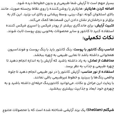
بسیار مهم است تا آرایش شما طبیعی‌تر و بدون خط‌وخط دیده شود.
اضافه کردن هایلایتر
: هایلایتر یا روشن‌کننده را روی نقاط برجسته صورت، مانند
بالای استخوان گونه، نوک بینی، وسط پیشانی و بالای لب بزنید. این کار به
براق‌تر و درخشان‌تر نشان دادن این قسمت‌ها کمک می‌کند.
تثبیت آرایش
: برای ماندگاری بیشتر، از پودر فیکس یا اسپری فیکس کننده
استفاده کنید تا کانتور و سایر محصولات به‌خوبی روی پوست ثابت شوند.
نکات تکمیلی:
تناسب رنگ کانتور با پوست
: رنگ کانتور باید با رنگ پوست و فونداسیون
همخوانی داشته باشد تا نمایی طبیعی به چهره ببخشد.
محافظت از تعادل
: به یاد داشته باشید که آرایش را به اندازه انجام دهید تا
چهره طبیعی و جذاب به نظر برسد.
استفاده از نور مناسب
: آرایش کانتور را در نور طبیعی انجام دهید تا جلوه
واقعی رنگ‌ها را ببینید و خطوط غیرطبیعی باقی نمانند.
با رعایت این مراحل و نکات، می‌توانید کانتورینگ حرفه‌ای داشته باشید و به
چهره‌ی خود ابعاد و جذابیت بیشتری ببخشید.
شیگلم (SheGlam)
یک برند آرایشی شناخته شده است که با محصولات متنوع