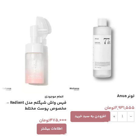
تونر Anua
اتمام موجودی
فیس واش شیگلم مدل Radiant –
2,931,555
تومان
مخصوص پوست مختلط
افزودن به سبد خرید
475,000
تومان
اطلاعات بیشتر