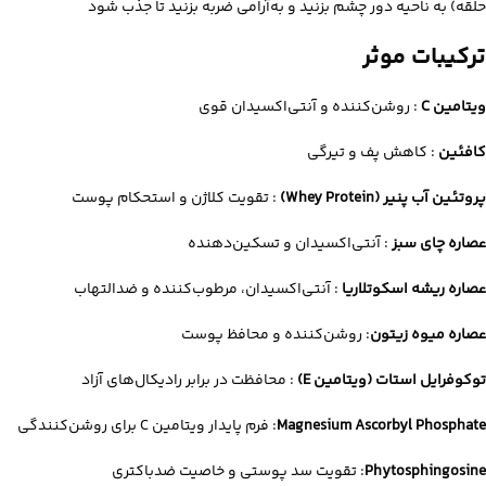
حلقه) به ناحیه دور چشم بزنید و به‌آرامی ضربه بزنید تا جذب شود
ترکیبات موثر
ویتامین C
: روشن‌کننده و آنتی‌اکسیدان قوی
کافئین
: کاهش پف و تیرگی
پروتئین آب پنیر (Whey Protein)
: تقویت کلاژن و استحکام پوست
عصاره چای سبز
: آنتی‌اکسیدان و تسکین‌دهنده
عصاره ریشه اسکوتلاریا
: آنتی‌اکسیدان، مرطوب‌کننده و ضدالتهاب
عصاره میوه زیتون
: روشن‌کننده و محافظ پوست
توکوفرایل استات (ویتامین E)
: محافظت در برابر رادیکال‌های آزاد
Magnesium Ascorbyl Phosphate
: فرم پایدار ویتامین C برای روشن‌کنندگی
Phytosphingosine
: تقویت سد پوستی و خاصیت ضدباکتری