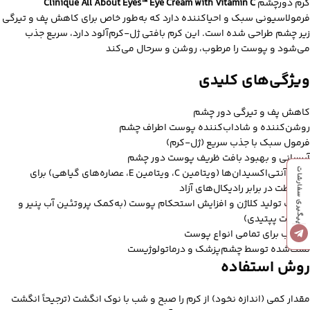
کرم دورچشم
Clinique All About Eyes™ Eye Cream with Vitamin C
فرمولاسیونی سبک و احیاکننده دارد که به‌طور خاص برای کاهش پف و تیرگی
زیر چشم طراحی شده است. این کرم بافتی ژل-کرم‌آلود دارد، سریع جذب
می‌شود و پوست را مرطوب، روشن و سرحال می‌کند
ویژگی‌های کلیدی
کاهش پف و تیرگی دور چشم
روشن‌کننده و شاداب‌کننده پوست اطراف چشم
فرمول سبک با جذب سریع (ژل-کرم)
آبرسانی و بهبود بافت ظریف پوست دور چشم
پیگیری سفارشات
حاوی آنتی‌اکسیدان‌ها (ویتامین C، ویتامین E، عصاره‌های گیاهی) برای
محافظت در برابر رادیکال‌های آزاد
تقویت تولید کلاژن و افزایش استحکام پوست (به‌کمک پروتئین آب پنیر و
ترکیبات پپتیدی)
مناسب برای تمامی انواع پوست
تست‌شده توسط چشم‌پزشک و درماتولوژیست
روش استفاده
مقدار کمی (اندازه نخود) از کرم را صبح و شب با نوک انگشت (ترجیحاً انگشت