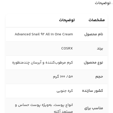
توضیحات
مشخصات
توضیحات
نام محصول
Advanced Snail 92 All In One Cream
برند
COSRX
نوع محصول
کرم مرطوب‌کننده و آبرسان چندمنظوره
حجم
50/ 100 گرم
کشور سازنده
کره جنوبی
انواع پوست، به‌ویژه پوست حساس و
مناسب برای
مستعد آکنه