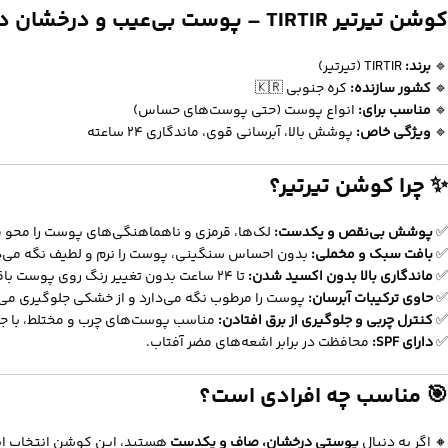
کوشن تیرتیر TIRTIR – پوست بی‌عیب و درخشان در چند ثانیه!
🔹
برند:
TIRTIR (تیرتیر)
🔹
کشور سازنده:
کره جنوبی 🇰🇷
🔹
مناسب برای:
انواع پوست (حتی پوست‌های حساس)
🔹
ویژگی خاص:
پوشش بالا، آبرسانی قوی، ماندگاری 24 ساعته
✨ چرا کوشن تیرتیر؟
✅
پوشش بی‌نقص و یکدست:
لک‌ها، قرمزی و ناهماهنگی‌های پوست را محو 
✅
بافت سبک و مخملی:
بدون احساس سنگینی، پوست را نرم و لطیف نگه می‌دا
✅
ماندگاری بالا بدون اکسید شدن:
تا ۲۴ ساعت بدون تغییر رنگ روی پوست باقی می‌ماند.
✅
حاوی ترکیبات آبرسان:
پوست را مرطوب نگه می‌دارد و از خشکی جلوگیری می‌
✅
کنترل چربی و جلوگیری از برق افتادن:
مناسب پوست‌های چرب و مختلط، با جلو
✅
دارای SPF:
محافظت در برابر اشعه‌های مضر آفتاب.
🎯 مناسب چه افرادی است؟
🔸 اگر به دنبال
پوستی درخشان، صاف و یکدست
هستید، این کوشن انتخاب اید