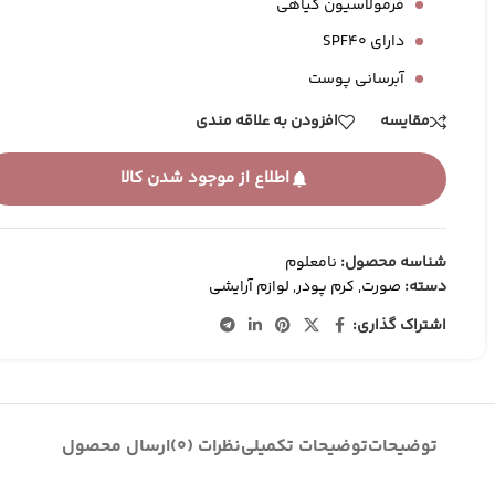
کانتور و برنزر
فرمولاسیون گیاهی
کرم پودر
دارای SPF40
کانسیلر
آبرسانی پوست
BB وCC کرم
مقایسه
افزودن به علاقه مندی
اطلاع از موجود شدن کالا
شناسه محصول:
نامعلوم
دسته:
صورت
,
کرم پودر
,
لوازم آرایشی
اشتراک گذاری:
توضیحات
توضیحات تکمیلی
نظرات (0)
ارسال محصول