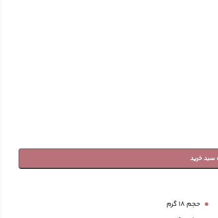
الکشن
 سبد خرید
حجم 18 گرم