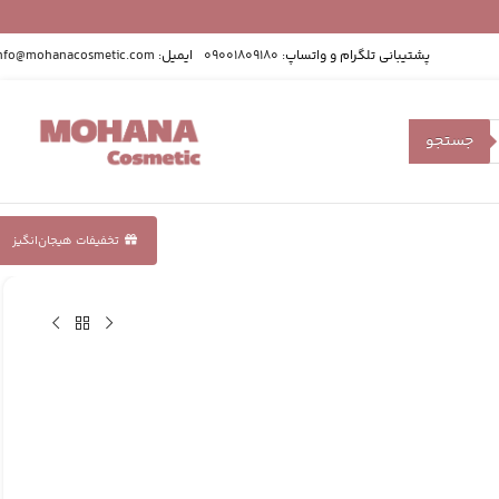
پشتیبانی تلگرام و واتساپ:
09001809180
ایمیل:
nfo@mohanacosmetic.com
جستجو
تخفیفات هیجان‌انگیز