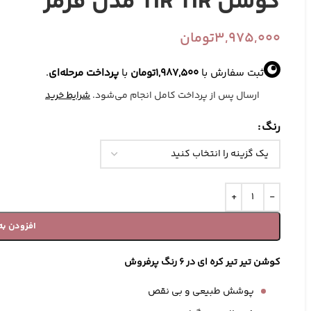
کوشن TIR TIR مدل قرمز
3,975,000
تومان
ثبت سفارش با
1,987,500
تومان
با
پرداخت مرحله‌ای
.
ارسال پس از پرداخت کامل انجام می‌شود.
شرایط خرید
رنگ
آرایش صورت
ابزارهای آرایشی
ک
افزودن به
رژ گونه
براش آرایش
کوشن تیر تیر کره ای در 6 رنگ پرفروش
پرایمر
پد آرایشی
تثبیت کننده آرایش
کیف آرایشی
پوشش طبیعی و بی نقص