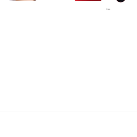
سایه چشم
اسکراب لب
مداد چشم
بالم لب
مداد و سایه ابرو
خط لب