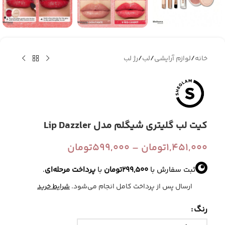
خانه
/
لوازم آرایشی
/
لب
/
رژ لب
کیت لب گلیتری شیگلم مدل Lip Dazzler
1,451,000
تومان
–
599,000
تومان
ثبت سفارش با
299,500
تومان
با
پرداخت مرحله‌ای
.
ارسال پس از پرداخت کامل انجام می‌شود.
شرایط خرید
رنگ